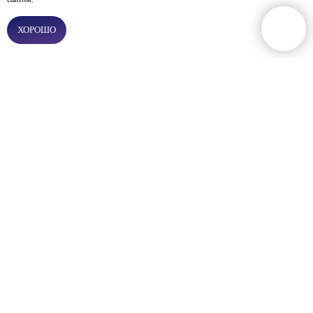
от <a target="_blank" href="https://icons8.com">Icons8</a>
ХОРОШО