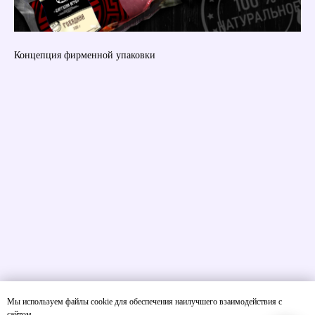
Концепция фирменной упаковки
Контакты
тел.: +7 905 230 08 09
e-mail: general@improbiz.ru
Санкт-Петербург
Политика конфеденциальности
Все права на сайт и материалы, содержащиеся
на нем, принадлежат ООО «ИМ-Прогресс»
Мы используем файлы cookie для обеспечения наилучшего взаимодействия с
<a target="_blank"
href="https://icons8.com/icon/117708/smm">SMM</a> иконка
сайтом.