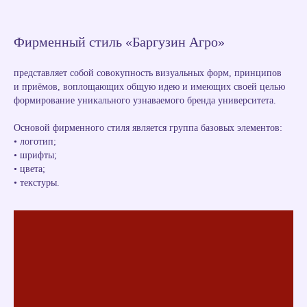
Фирменный стиль «Баргузин Агро»
представляет собой совокупность визуальных форм, принципов
и приёмов, воплощающих общую идею и имеющих своей целью
формирование уникального узнаваемого бренда университета.
Основой фирменного стиля является группа базовых элементов:
• логотип;
• шрифты;
• цвета;
• текстуры.